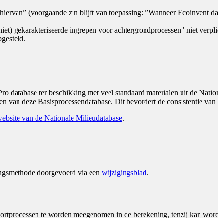
iervan” (voorgaande zin blijft van toepassing: ”Wanneer Ecoinvent data
iet) gekarakteriseerde ingrepen voor achtergrondprocessen” niet verpli
gesteld.
 database ter beschikking met veel standaard materialen uit de Natio
 van deze Basisprocessendatabase. Dit bevordert de consistentie van 
ebsite van de Nationale Milieudatabase
.
ingsmethode doorgevoerd via een
wijzigingsblad
.
ortprocessen te worden meegenomen in de berekening, tenzij kan worden