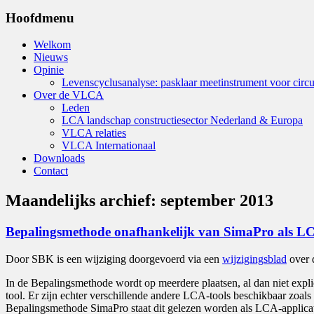
Hoofdmenu
Welkom
Nieuws
Opinie
Levenscyclusanalyse: pasklaar meetinstrument voor circu
Over de VLCA
Leden
LCA landschap constructiesector Nederland & Europa
VLCA relaties
VLCA Internationaal
Downloads
Contact
Maandelijks archief:
september 2013
Bepalingsmethode onafhankelijk van SimaPro als L
Door SBK is een wijziging doorgevoerd via een
wijzigingsblad
over 
In de Bepalingsmethode wordt op meerdere plaatsen, al dan niet expl
tool. Er zijn echter verschillende andere LCA-tools beschikbaar zo
Bepalingsmethode SimaPro staat dit gelezen worden als LCA-applicati