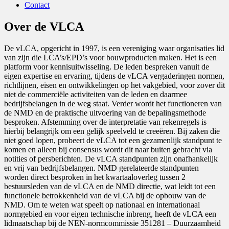
Contact
Over de VLCA
De vLCA, opgericht in 1997, is een vereniging waar organisaties lid
van zijn die LCA’s/EPD’s voor bouwproducten maken. Het is een
platform voor kennisuitwisseling. De leden bespreken vanuit de
eigen expertise en ervaring, tijdens de vLCA vergaderingen normen,
richtlijnen, eisen en ontwikkelingen op het vakgebied, voor zover dit
niet de commerciële activiteiten van de leden en daarmee
bedrijfsbelangen in de weg staat. Verder wordt het functioneren van
de NMD en de praktische uitvoering van de bepalingsmethode
besproken. Afstemming over de interpretatie van rekenregels is
hierbij belangrijk om een gelijk speelveld te creeëren. Bij zaken die
niet goed lopen, probeert de vLCA tot een gezamenlijk standpunt te
komen en alleen bij consensus wordt dit naar buiten gebracht via
notities of persberichten. De vLCA standpunten zijn onafhankelijk
en vrij van bedrijfsbelangen. NMD gerelateerde standpunten
worden direct besproken in het kwartaaloverleg tussen 2
bestuursleden van de vLCA en de NMD directie, wat leidt tot een
functionele betrokkenheid van de vLCA bij de opbouw van de
NMD. Om te weten wat speelt op nationaal en internationaal
normgebied en voor eigen technische inbreng, heeft de vLCA een
lidmaatschap bij de NEN-normcommissie 351281 – Duurzaamheid